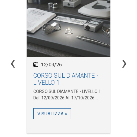
‹
›
12/09/26
CORSO SUL DIAMANTE -
In
LIVELLO 1
Ma
.
CORSO SUL DIAMANTE - LIVELLO 1
Inc
Dal: 12/09/2026 Al: 17/10/2026 ...
Pne
31/
VISUALIZZA »
V