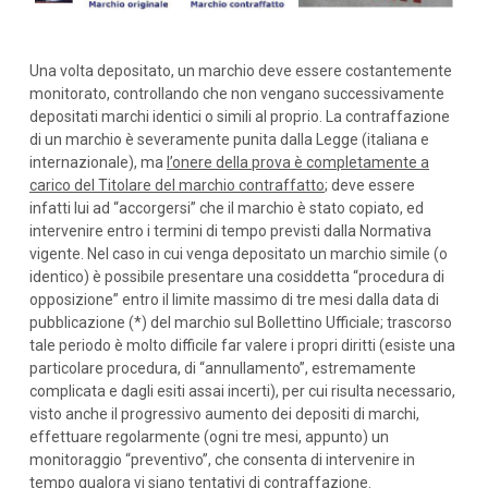
Una volta depositato, un marchio deve essere costantemente
monitorato, controllando che non vengano successivamente
depositati marchi identici o simili al proprio. La contraffazione
di un marchio è severamente punita dalla Legge (italiana e
internazionale), ma
l’onere della prova è completamente a
carico del Titolare del marchio contraffatto
; deve essere
infatti lui ad “accorgersi” che il marchio è stato copiato, ed
intervenire entro i termini di tempo previsti dalla Normativa
vigente. Nel caso in cui venga depositato un marchio simile (o
identico) è possibile presentare una cosiddetta “procedura di
opposizione” entro il limite massimo di tre mesi dalla data di
pubblicazione (*) del marchio sul Bollettino Ufficiale; trascorso
tale periodo è molto difficile far valere i propri diritti (esiste una
particolare procedura, di “annullamento”, estremamente
complicata e dagli esiti assai incerti), per cui risulta necessario,
visto anche il progressivo aumento dei depositi di marchi,
effettuare regolarmente (ogni tre mesi, appunto) un
monitoraggio “preventivo”, che consenta di intervenire in
tempo qualora vi siano tentativi di contraffazione.