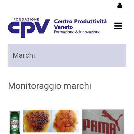
Salta al Contenuto
Monitoraggio marchi
Marchi
Monitoraggio marchi