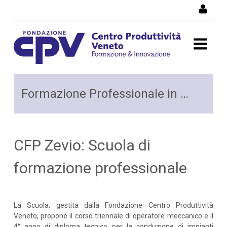
Salta al Contenuto
Formazione Professionale
Formazione Professionale in Meccanica (CFP di Zevio)
in Meccanica - Zevio
CFP Zevio: Scuola di
formazione professionale
La Scuola, gestita dalla Fondazione Centro Produttività
Veneto, propone il corso triennale di operatore meccanico e il
4° anno di diploma tecnico per la conduzione di impianti