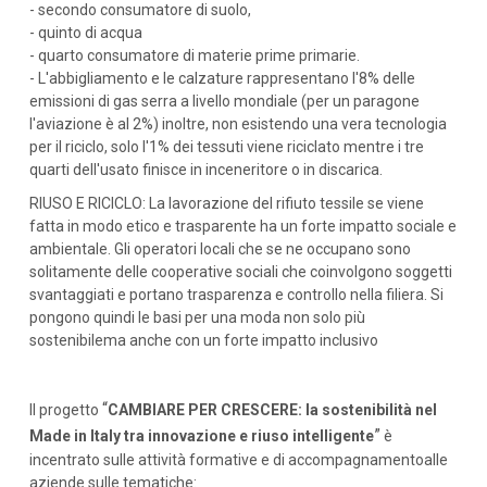
- secondo consumatore di suolo,
- quinto di acqua
- quarto consumatore di materie prime primarie.
- L'abbigliamento e le calzature rappresentano l'8% delle
emissioni di gas serra a livello mondiale (per un paragone
l'aviazione è al 2%) inoltre, non esistendo una vera tecnologia
per il riciclo, solo l'1% dei tessuti viene riciclato mentre i tre
quarti dell'usato finisce in inceneritore o in discarica.
RIUSO E RICICLO: La lavorazione del rifiuto tessile se viene
fatta in modo etico e trasparente ha un forte impatto sociale e
ambientale. Gli operatori locali che se ne occupano sono
solitamente delle cooperative sociali che coinvolgono soggetti
svantaggiati e portano trasparenza e controllo nella filiera. Si
pongono quindi le basi per una moda non solo più
sostenibilema anche con un forte impatto inclusivo
“
Il progetto
CAMBIARE PER CRESCERE: la sostenibilità nel
”
Made in Italy tra innovazione e riuso intelligente
è
incentrato sulle attività formative e di accompagnamentoalle
aziende sulle tematiche: