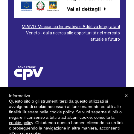
MIAIVO: Meccanica Innovativa e Additiva Integrata: il
Veneto - dalla ricerca alle opportunità nel mercato
attuale e futuro
Fondazione Centro Produttività Veneto
Via Gioacchino Rossini, 60 - 36100 Vicenza - Italy
×
Informativa
Tel. 0444/960500 - Fax 0444/1932220
Questo sito o gli strumenti terzi da questo utilizzati si
C.F. e P. IVA: 02429800242
avvalgono di cookie necessari al funzionamento ed utili alle
finalità illustrate nella cookie policy. Se vuoi saperne di più o
E-mail:
info@cpv.org
negare il consenso a tutti o ad alcuni cookie, consulta la
E-mail certificata PEC:
pec.cpv@legalmail.it
cookie policy
. Chiudendo questo banner, cliccando su un link
o proseguendo la navigazione in altra maniera, acconsenti
by
Gruppo 4 srl
all’uso dei cookie.